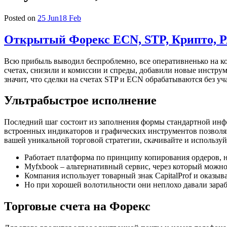
Posted on
25 Jun
18 Feb
Открытый Форекс ECN, STP, Крипто, P
Всю прибыль выводил беспроблемно, все оперативненько на к
счетах, снизили и комиссии и спреды, добавили новые инструм
значит, что сделки на счетах STP и ECN обрабатываются без у
Ультрабыстрое исполнение
Последний шаг состоит из заполнения формы стандартной инфор
встроенных индикаторов и графических инструментов позволяют
вашей уникальной торговой стратегии, скачивайте и использу
Работает платформа по принципу копирования ордеров, 
Myfxbook – альтернативный сервис, через который можн
Компания использует товарный знак CapitalProf и оказы
Но при хорошей волотильности они неплохо давали зараб
Торговые счета на Форекс