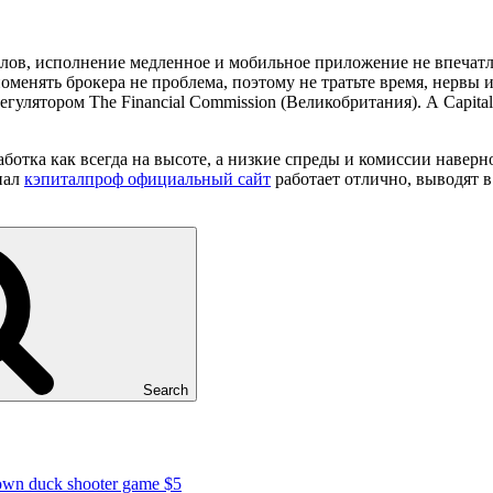
алов, исполнение медленное и мобильное приложение не впечат
поменять брокера не проблема, поэтому не тратьте время, нервы
егулятором The Financial Commission (Великобритания). А Capita
отка как всегда на высоте, а низкие спреды и комиссии наверн
нал
кэпиталпроф официальный сайт
работает отлично, выводят в
Search
 own duck shooter game $5