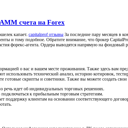
AMM счета на Forex
ошелек капает.
capitalprof отзывы
За последние пару месяцев в к
енты и тому подобное. Обратите внимание, что брокер CapitalPr
частия форекс-агента. Ордера выводятся напрямую на фондовый 
мацией о вас и вашем месте проживания. Также здесь вам предс
 использовать технический анализ, историю котировок, тестиро
йте готовые скрипты и советники. Также вы можете создать сво
но речь идет об индивидуальных торговых решениях.
о подключаться к прибыльным торговым стратегиям.
вает поддержку клиентам на основании соответствующего догово
отать.