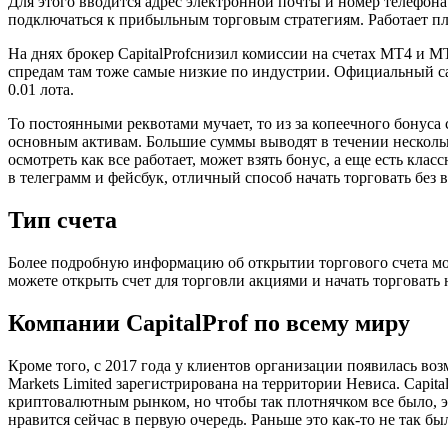
Для этого вводится адрес электронной почты и номер телефона
подключаться к прибыльным торговым стратегиям. Работает п
На днях брокер CapitalProfснизил комиссии на счетах MT4 и MT
спредам там тоже самые низкие по индустрии. Официальный са
0.01 лота.
То постоянными реквотами мучает, то из за копеечного бонуса 
основным активам. Большие суммы выводят в течении нескольки
осмотреть как все работает, может взять бонус, а еще есть кл
в телеграмм и фейсбук, отличный способ начать торговать без 
Тип счета
Более подробную информацию об открытии торгового счета мож
можете открыть счет для торговли акциями и начать торговать
Компании CapitalProf по всему миру
Кроме того, с 2017 года у клиентов организации появилась воз
Markets Limited зарегиcтрирована на территории Невиса. Capit
криптовалютным рынком, но чтобы так плотнячком все было, эт
нравится сейчас в первую очередь. Раньше это как-то не так был