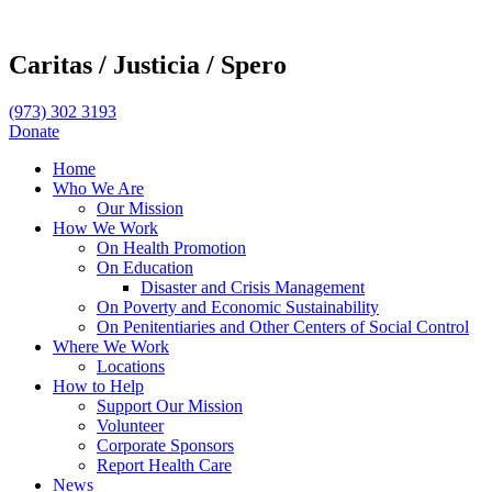
Caritas /
Justicia /
Spero
(973) 302 3193
Donate
Home
Who We Are
Our Mission
How We Work
On Health Promotion
On Education
Disaster and Crisis Management
On Poverty and Economic Sustainability
On Penitentiaries and Other Centers of Social Control
Where We Work
Locations
How to Help
Support Our Mission
Volunteer
Corporate Sponsors
Report Health Care
News