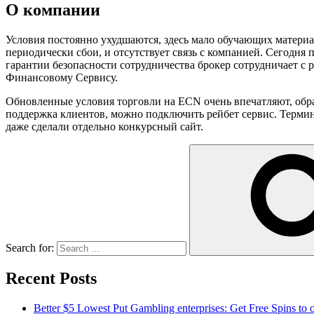
О компании
Условия постоянно ухудшаются, здесь мало обучающих матери
периодически сбои, и отсутствует связь с компанией. Сегодня 
гарантии безопасности сотрудничества брокер сотрудничает с р
Финансовому Сервису.
Обновленные условия торговли на EСN очень впечатляют, обраб
поддержка клиентов, можно подключить рейбет сервис. Терми
даже сделали отдельно конкурсный сайт.
Search for:
Recent Posts
Better $5 Lowest Put Gambling enterprises: Get Free Spins to