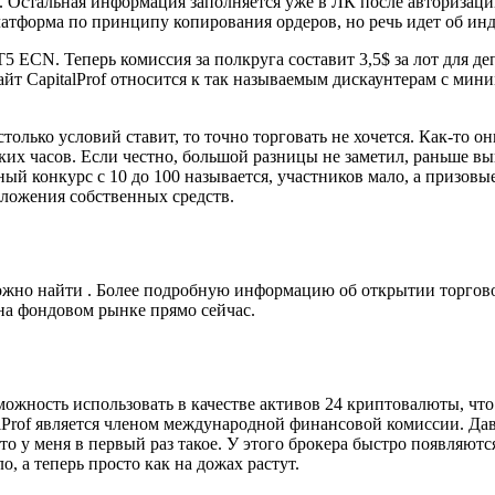
. Остальная информация заполняется уже в ЛК после авторизаци
латформа по принципу копирования ордеров, но речь идет об и
5 ECN. Теперь комиссия за полкруга составит 3,5$ за лот для деп
йт CapitalProf относится к так называемым дискаунтерам с мин
столько условий ставит, то точно торговать не хочется. Как-то
х часов. Если честно, большой разницы не заметил, раньше выво
ассный конкурс с 10 до 100 называется, участников мало, а приз
вложения собственных средств.
но найти . Более подробную информацию об открытии торгового
 на фондовом рынке прямо сейчас.
можность использовать в качестве активов 24 криптовалюты, что
alProf является членом международной финансовой комиссии. Дав
о у меня в первый раз такое. У этого брокера быстро появляютс
о, а теперь просто как на дожах растут.