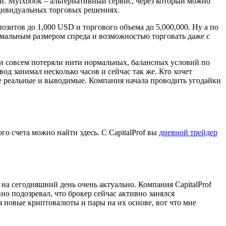
и. Myfxbook – альтернативный сервис, через который можно
ндивидуальных торговых решениях.
озитов до 1,000 USD и торгового объема до 5,000,000. Ну а по
имальным размером спреда и возможностью торговать даже с
 они совсем потеряли нити нормальных, балансных условий по
д занимал несколько часов и сейчас так же. Кто хочет
овые реальные и выводимые. Компания начала проводить угодайки
 счета можно найти здесь. С CapitalProf вы
дневной трейдер
 на сегодняшний день очень актуально. Компания CapitalProf
но подозревал, что брокер сейчас активно занялся
я новые криптовалюты и пары на их основе, вот что мне