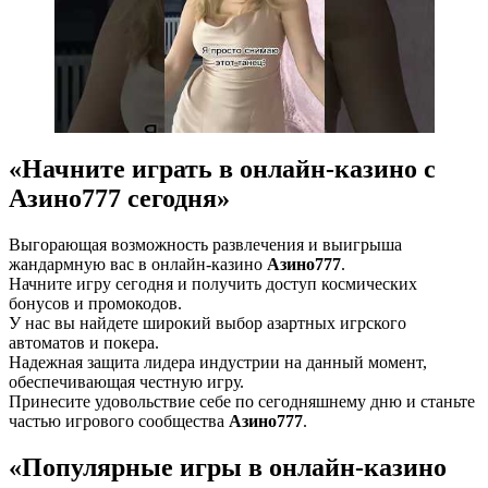
«Начните играть в онлайн-казино с
Азино777 сегодня»
Выгорающая возможность развлечения и выигрыша
жандармную вас в онлайн-казино
Азино777
.
Начните игру сегодня и получить доступ космических
бонусов и промокодов.
У нас вы найдете широкий выбор азартных игрского
автоматов и покера.
Надежная защита лидера индустрии на данный момент,
обеспечивающая честную игру.
Принесите удовольствие себе по сегодняшнему дню и станьте
частью игрового сообщества
Азино777
.
«Популярные игры в онлайн-казино