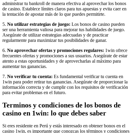
administrar tu bankroll de manera efectiva al aprovechar los bonos
de casino. Establece límites claros para tus apuestas y evita caer en
la tentación de apostar más de lo que puedes permitirte.
5.
No utilizar estrategias de juego:
Los bonos de casino pueden
ser una herramienta valiosa para mejorar tus habilidades de juego.
Asegúrate de utilizar estrategias adecuadas y de practicar
regularmente para maximizar tus posibilidades de ganar.
6.
No aprovechar ofertas y promociones regulares:
1win ofrece
frecuentes ofertas y promociones a sus usuarios. Asegúrate de estar
atento a estas oportunidades y de aprovecharlas al máximo para
aumentar tus ganancias.
7.
No verificar tu cuenta:
Es fundamental verificar tu cuenta en
1win para poder retirar tus ganancias. Asegúrate de proporcionar la
información correcta y de cumplir con los requisitos de verificación
para evitar problemas en el futuro.
Terminos y condiciones de los bonos de
casino en 1win: lo que debes saber
Si eres residente en Perú y estás interesado en obtener bonos en el
casino 1win, es importante que conozcas los términos y condiciones