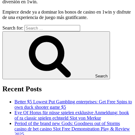
diversión en 1win.
Empiece desde ya a dominar los bonos de casino en 1win y disfrute
de una experiencia de juego más gratificante.
Search for:
Search
Recent Posts
Better $5 Lowest Put Gambling enterprises: Get Free Spins to
own duck shooter game $5
Eye Of Horus für nüsse spielen exklusive Anmeldung: book
of ra classic spielen echtgeld Slot von Merkur
Period of the brand new Gods: Goodness out of Storms
casino dr bet casino Slot Free Demonstration Play & Review
2025