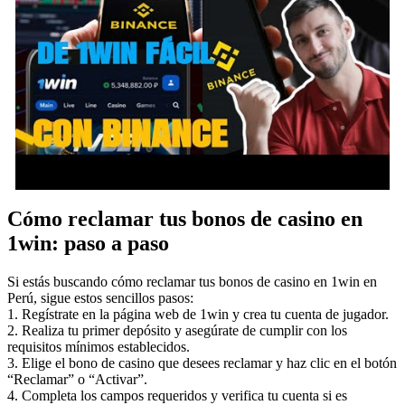
Cómo reclamar tus bonos de casino en
1win: paso a paso
Si estás buscando cómo reclamar tus bonos de casino en 1win en
Perú, sigue estos sencillos pasos:
1. Regístrate en la página web de 1win y crea tu cuenta de jugador.
2. Realiza tu primer depósito y asegúrate de cumplir con los
requisitos mínimos establecidos.
3. Elige el bono de casino que desees reclamar y haz clic en el botón
“Reclamar” o “Activar”.
4. Completa los campos requeridos y verifica tu cuenta si es