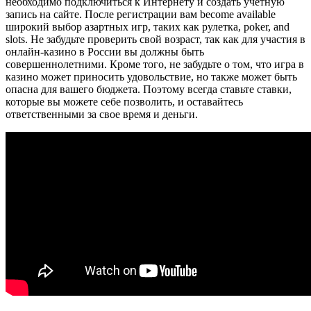
необходимо подключиться к Интернету и создать учетную
запись на сайте. После регистрации вам become available
широкий выбор азартных игр, таких как рулетка, poker, and
slots. Не забудьте проверить свой возраст, так как для участия в
онлайн-казино в России вы должны быть
совершеннолетними. Кроме того, не забудьте о том, что игра в
казино может приносить удовольствие, но также может быть
опасна для вашего бюджета. Поэтому всегда ставьте ставки,
которые вы можете себе позволить, и оставайтесь
ответственными за свое время и деньги.