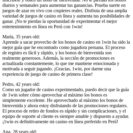
diarios y semanales para aumentar tus ganancias. Prueba suerte en
juegos de azar en vivo con crupieres reales. Disfruta de una amplia
variedad de juegos de casino en línea y aumenta tus posibilidades de
ganar. ¡No te pierdas la oportunidad de experimentar el mejor
entretenimiento en línea en Perú con 1win!
María, 35 years old:
Aprende a sacar provecho de los bonos de casino en 1win ha sido la
mejor guía que he encontrado como jugadora peruana. El proceso
de registro es fácil y rápido, y los bonos de bienvenida son
realmente generosos. Además, la sección de promociones es
actualizada constantemente, lo que me mantiene emocionada y
motivada a seguir jugando. ¡Gracias, 1win, por darme una
experiencia de juego de casino de primera clase!
Pedro, 42 years old:
Como un jugador de casino experimentado, puedo decir que la guía
de 1win sobre cómo aprovechar al máximo los bonos es
simplemente excelente. He aprovechado al máximo los bonos de
bienvenida y ahora estoy disfrutando de las promociones regulares.
El proceso de retiro de fondos es rápido y sin complicaciones, y el
equipo de soporte al cliente es siempre amable y dispuesto a ayudar.
¡1win es definitivamente mi casino en línea preferido en Perú!
Ana, 28 years old: