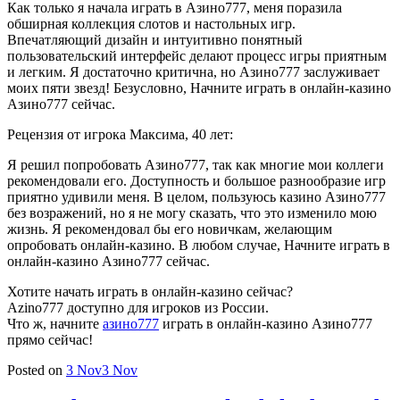
Как только я начала играть в Азино777, меня поразила
обширная коллекция слотов и настольных игр.
Впечатляющий дизайн и интуитивно понятный
пользовательский интерфейс делают процесс игры приятным
и легким. Я достаточно критична, но Азино777 заслуживает
моих пяти звезд! Безусловно, Начните играть в онлайн-казино
Азино777 сейчас.
Рецензия от игрока Максима, 40 лет:
Я решил попробовать Азино777, так как многие мои коллеги
рекомендовали его. Доступность и большое разнообразие игр
приятно удивили меня. В целом, пользуюсь казино Азино777
без возражений, но я не могу сказать, что это изменило мою
жизнь. Я рекомендовал бы его новичкам, желающим
опробовать онлайн-казино. В любом случае, Начните играть в
онлайн-казино Азино777 сейчас.
Хотите начать играть в онлайн-казино сейчас?
Azino777 доступно для игроков из России.
Что ж, начните
азино777
играть в онлайн-казино Азино777
прямо сейчас!
Posted on
3 Nov
3 Nov