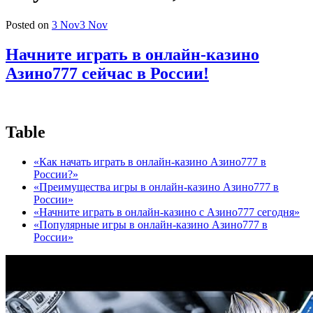
Posted on
3 Nov
3 Nov
Начните играть в онлайн-казино
Азино777 сейчас в России!
Table
«Как начать играть в онлайн-казино Азино777 в
России?»
«Преимущества игры в онлайн-казино Азино777 в
России»
«Начните играть в онлайн-казино с Азино777 сегодня»
«Популярные игры в онлайн-казино Азино777 в
России»