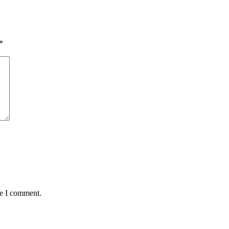
*
me I comment.