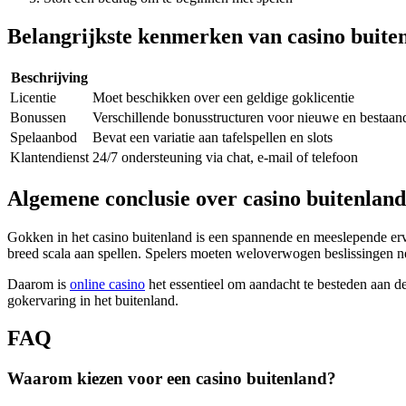
Belangrijkste kenmerken van casino buite
Beschrijving
Licentie
Moet beschikken over een geldige goklicentie
Bonussen
Verschillende bonusstructuren voor nieuwe en bestaand
Spelaanbod
Bevat een variatie aan tafelspellen en slots
Klantendienst
24/7 ondersteuning via chat, e-mail of telefoon
Algemene conclusie over casino buitenland
Gokken in het casino buitenland is een spannende en meeslepende erva
breed scala aan spellen. Spelers moeten weloverwogen beslissingen n
Daarom is
online casino
het essentieel om aandacht te besteden aan de
gokervaring in het buitenland.
FAQ
Waarom kiezen voor een casino buitenland?