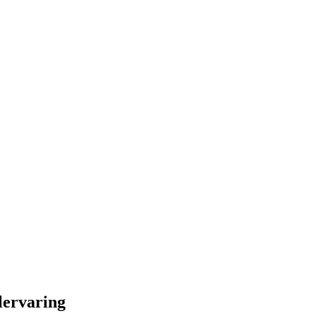
lervaring