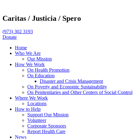
Caritas /
Justicia /
Spero
(973) 302 3193
Donate
Home
Who We Are
Our Mission
How We Work
On Health Promotion
On Education
Disaster and Crisis Management
On Poverty and Economic Sustainability
On Penitentiaries and Other Centers of Social Control
Where We Work
Locations
How to Help
Support Our Mission
Volunteer
Corporate Sponsors
Report Health Care
News