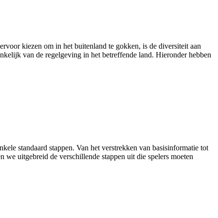
voor kiezen om in het buitenland te gokken, is de diversiteit aan
nkelijk van de regelgeving in het betreffende land. Hieronder hebben
enkele standaard stappen. Van het verstrekken van basisinformatie tot
en we uitgebreid de verschillende stappen uit die spelers moeten