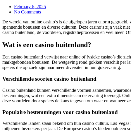
February 6, 2025
No Comments
De wereld van online casino’s is de afgelopen jaren enorm gegroeid, v
spannende bonussen en diverse culturen. Deze casino’s zijn vaak niet 
casino buitenland, de voordelen, registratieprocessen en veel meer. Of
Wat is een casino buitenland?
Een casino buitenland verwijst naar online of fysieke casino’s die zi
marktgebonden bonussen. De wetgeving rond gokken verschilt per lan
spelers die op zoek zijn naar meer diversiteit in hun gokervaring.
Verschillende soorten casino buitenland
Casino buitenland kunnen verschillende vormen aannemen, waaronder la
bestemmingen, wat een extra dimensie aan de ervaring toevoegt. Onli
deze voordelen door spelers de kans te geven om waar en wanneer ze 
Populaire bestemmingen voor casino buitenland
Verschillende landen staan bekend om hun casino-cultuur. Las Vegas 
miljoenen bezoekers per jaar. De Europese casino’s bieden ook een sc