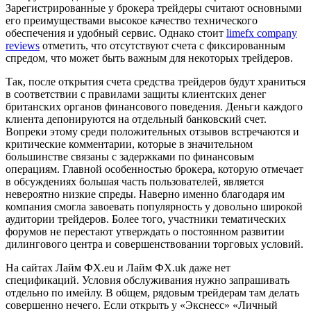
Зарегистрированные у брокера трейдеры считают основными
его преимуществами высокое качество технического
обеспечения и удобный сервис. Однако стоит
limefx company
reviews
отметить, что отсутствуют счета с фиксированным
спредом, что может быть важным для некоторых трейдеров.
Так, после открытия счета средства трейдеров будут храниться
в соответствии с правилами защиты клиентских денег
британских органов финансового поведения. Деньги каждого
клиента депонируются на отдельный банковский счет.
Вопреки этому среди положительных отзывов встречаются и
критические комментарии, которые в значительном
большинстве связаны с задержками по финансовым
операциям. Главной особенностью брокера, которую отмечает
в обсуждениях большая часть пользователей, является
невероятно низкие спреды. Наверно именно благодаря им
компания смогла завоевать популярность у довольно широкой
аудитории трейдеров. Более того, участники тематических
форумов не перестают утверждать о постоянном развитии
дилингового центра и совершенствовании торговых условий.
На сайтах Лайм ФХ.eu и Лайм ФХ.uk даже нет
спецификаций. Условия обслуживания нужно запрашивать
отдельно по имейлу. В общем, рядовым трейдерам там делать
совершенно нечего. Если открыть у «Экснесс» «Личный