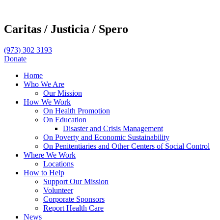
Caritas /
Justicia /
Spero
(973) 302 3193
Donate
Home
Who We Are
Our Mission
How We Work
On Health Promotion
On Education
Disaster and Crisis Management
On Poverty and Economic Sustainability
On Penitentiaries and Other Centers of Social Control
Where We Work
Locations
How to Help
Support Our Mission
Volunteer
Corporate Sponsors
Report Health Care
News