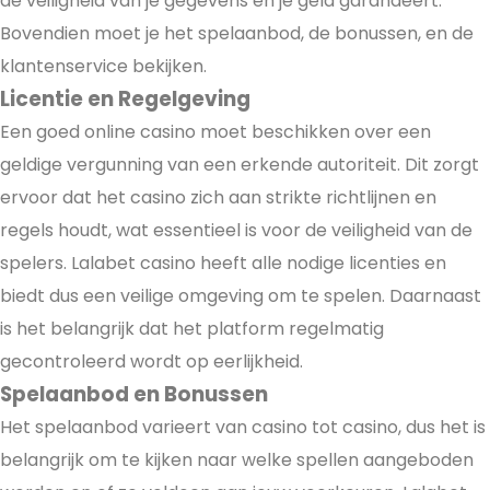
de veiligheid van je gegevens en je geld garandeert.
Bovendien moet je het spelaanbod, de bonussen, en de
klantenservice bekijken.
Licentie en Regelgeving
Een goed online casino moet beschikken over een
geldige vergunning van een erkende autoriteit. Dit zorgt
ervoor dat het casino zich aan strikte richtlijnen en
regels houdt, wat essentieel is voor de veiligheid van de
spelers. Lalabet casino heeft alle nodige licenties en
biedt dus een veilige omgeving om te spelen. Daarnaast
is het belangrijk dat het platform regelmatig
gecontroleerd wordt op eerlijkheid.
Spelaanbod en Bonussen
Het spelaanbod varieert van casino tot casino, dus het is
belangrijk om te kijken naar welke spellen aangeboden