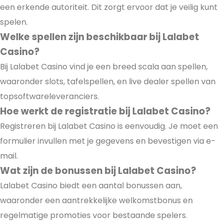
een erkende autoriteit. Dit zorgt ervoor dat je veilig kunt
spelen.
Welke spellen zijn beschikbaar bij Lalabet
Casino?
Bij Lalabet Casino vind je een breed scala aan spellen,
waaronder slots, tafelspellen, en live dealer spellen van
topsoftwareleveranciers.
Hoe werkt de registratie bij Lalabet Casino?
Registreren bij Lalabet Casino is eenvoudig. Je moet een
formulier invullen met je gegevens en bevestigen via e-
mail.
Wat zijn de bonussen bij Lalabet Casino?
Lalabet Casino biedt een aantal bonussen aan,
waaronder een aantrekkelijke welkomstbonus en
regelmatige promoties voor bestaande spelers.