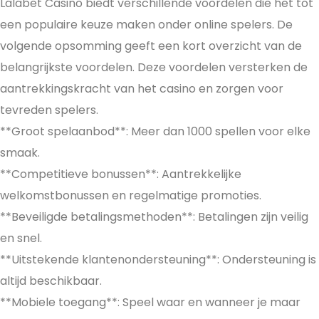
Lalabet Casino biedt verschillende voordelen die het tot
een populaire keuze maken onder online spelers. De
volgende opsomming geeft een kort overzicht van de
belangrijkste voordelen. Deze voordelen versterken de
aantrekkingskracht van het casino en zorgen voor
tevreden spelers.
**Groot spelaanbod**: Meer dan 1000 spellen voor elke
smaak.
**Competitieve bonussen**: Aantrekkelijke
welkomstbonussen en regelmatige promoties.
**Beveiligde betalingsmethoden**: Betalingen zijn veilig
en snel.
**Uitstekende klantenondersteuning**: Ondersteuning is
altijd beschikbaar.
**Mobiele toegang**: Speel waar en wanneer je maar