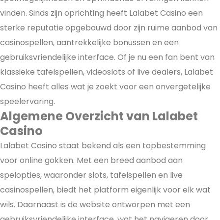
vinden. Sinds zijn oprichting heeft Lalabet Casino een
sterke reputatie opgebouwd door zijn ruime aanbod van
casinospellen, aantrekkelijke bonussen en een
gebruiksvriendelijke interface. Of je nu een fan bent van
klassieke tafelspellen, videoslots of live dealers, Lalabet
Casino heeft alles wat je zoekt voor een onvergetelijke
speelervaring.
Algemene Overzicht van Lalabet
Casino
Lalabet Casino staat bekend als een topbestemming
voor online gokken. Met een breed aanbod aan
spelopties, waaronder slots, tafelspellen en live
casinospellen, biedt het platform eigenlijk voor elk wat
wils. Daarnaast is de website ontworpen met een
gebruiksvriendelijke interface, wat het navigeren door