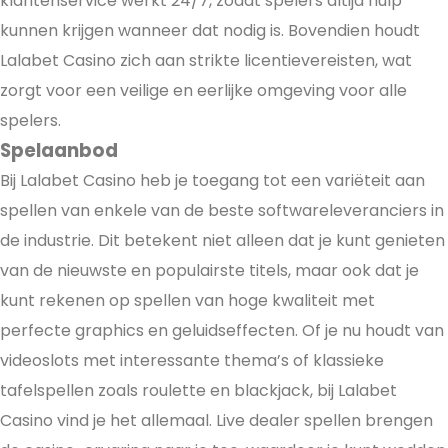
klantenservice werkt 24/7, zodat spelers altijd hulp
kunnen krijgen wanneer dat nodig is. Bovendien houdt
Lalabet Casino zich aan strikte licentievereisten, wat
zorgt voor een veilige en eerlijke omgeving voor alle
spelers.
Spelaanbod
Bij Lalabet Casino heb je toegang tot een variëteit aan
spellen van enkele van de beste softwareleveranciers in
de industrie. Dit betekent niet alleen dat je kunt genieten
van de nieuwste en populairste titels, maar ook dat je
kunt rekenen op spellen van hoge kwaliteit met
perfecte graphics en geluidseffecten. Of je nu houdt van
videoslots met interessante thema’s of klassieke
tafelspellen zoals roulette en blackjack, bij Lalabet
Casino vind je het allemaal. Live dealer spellen brengen