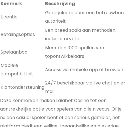
Kenmerk
Beschrijving
Gereguleerd door een betrouwbare
Licentie
autoriteit
Een breed scala aan methoden,
Betalingsopties
inclusief crypto
Meer dan 1000 spellen van
Spelaanbod
topontwikkelaars
Mobiele
Access via mobiele app of browser
compatibiliteit
24/7 beschikbaar via live chat en e-
Klantondersteuning
mail
Deze kenmerken maken Lalabet Casino tot een
aantrekkelijke optie voor spelers van alle niveaus. Of je
nu een casual speler bent of een serious gambler, het
platform biedt een veilige, toegankelijke en plezierige