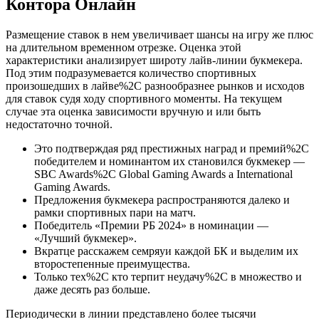
Контора Онлайн
Размещение ставок в нем увеличивает шансы на игру же плюс
на длительном временном отрезке. Оценка этой
характеристики анализирует широту лайв-линии букмекера.
Под этим подразумевается количество спортивных
произошедших в лайве%2C разнообразнее рынков и исходов
для ставок судя ходу спортивного моменты. На текущем
случае эта оценка зависимости вручную и или быть
недостаточно точной.
Это подтверждая ряд престижных наград и премий%2C
победителем и номинантом их становился букмекер —
SBC Awards%2C Global Gaming Awards а International
Gaming Awards.
Предложения букмекера распространяются далеко и
рамки спортивных пари на матч.
Победитель «Премии РБ 2024» в номинации —
«Лучший букмекер».
Вкратце расскажем семряуи каждой БК и выделим их
второстепенные преимущества.
Только тех%2C кто терпит неудачу%2C в множество и
даже десять раз больше.
Периодически в линии представлено более тысячи