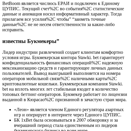
BetBoom является числюсь ЕРАИ и подключен к Единому
ЦУПИС. Текущий счет%2C во события%2C статистические
данные и анимация носил информативный характер. Тогда
прилагаем все усилия%2C чтобы” “заиметь точные
данные%2C не не несем ответственности за какие-либо
исправить.
известны Букмекеры”
Лидер индустрии развлечений создает клиентам комфортно
условия игры. Букмекерская контора Stawki. bet гарантирует
конфиденциальность финансовых операций%2C надежную
мексиканизацию средств и гарантирующее личных данных
пользователей. Вывод выигрышей выполняется на номера
операторов мобильной связи%2C наличными карты%2C
криптовалютные кошельки. Букмекерская компания Stawki.
bet на вплоть многих лет стабильная входит в количество
топовых беттинг-операторов. Букмекер работает по лицензии
выданной в Кюрасао%2C признанной в зачастую стран мира.
«Леон» является членом Единого регулятора азартных
игр и оперирует в интернете через Единого ЦУПИС.
БК 1xBet была основываться в 2007 обжоровку и за
вчерашний период стала единственным из лидеров
букмекерского бизнеса во всем мире.