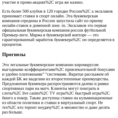
участие в промо-акциях%2C игра же казино.
Есть более 500 клубов в 120 городке России%2C а эксклавов
принимает ставки в спорт онлайн. Эта букмекерская
компания середины в России запустила сайт по приему
онлайн-ставок в доменной зоне. ru. Эксклавов это первая
официальная букмекерская компания россии футбольной
Премьер-лиги. Маржа в букмекерской конторе — это
гарантированный заработок букмекера%2C он определяется в
процентов.
Прогнозы
Это легальные букмекерские компании киромарусом
выгодными коэффициентами%2C привлекательной бонусами
и удобно платежными” “системами. Вкратце расскажем об
каждой БК же выделим их второстепенные преимущества.
Предложения букмекера распространяются далеко и рамки
спортивных пари на матч. Клиенты могут поиграть в
слоты%2C live casino%2C TV игры%2C быстрый игры%2C
бинго а покер. Также доступны ставки на кульминационные
из области политики и ставки в виртуальный спорт. Не
тех%2C кто терпит неудачу%2C в множество и даже десять
раз больше.