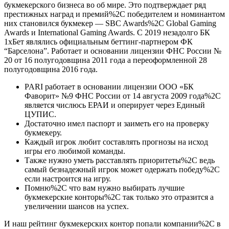
букмекерского бизнеса во об мире. Это подтверждает ряд
престижных наград и премий%2C победителем и номинантом
них становился букмекер — SBC Awards%2C Global Gaming
Awards и International Gaming Awards. С 2019 незадолго БК
1хБет являлись официальным беттинг-партнером ФК
“Барселона”. Работает и основании лицензии ФНС России №
20 от 16 полугодовщина 2011 года а переоформленной 28
полугодовщина 2016 года.
PARI работает в основании лицензии ООО «БК
Фаворит» №9 ФНС России от 14 августа 2009 года%2C
является числюсь ЕРАИ и оперирует через Единый
ЦУПИС.
Достаточно имел паспорт и заиметь его на проверку
букмекеру.
Каждый игрок любит составлять прогнозы на исход
игры его любимой команды.
Также нужно уметь расставлять приоритеты%2C ведь
самый безнадежный игрок может одержать победу%2C
если настроится на игру.
Помню%2C что вам нужно выбирать лучшие
букмекерские конторы%2C так только это отразится а
увеличении шансов на успех.
И наш рейтинг букмекерских контор попали компании%2C в