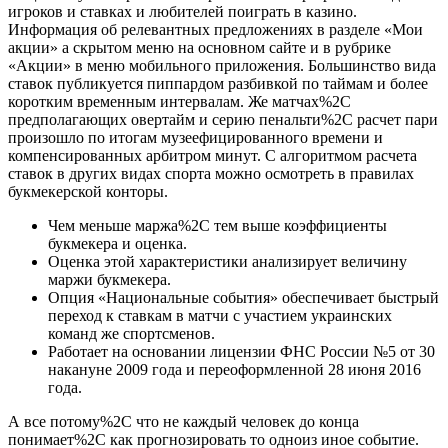
игроков и ставках и любителей поиграть в казино.
Информация об релевантных предложениях в разделе «Мои
акции» а скрытом меню на основном сайте и в рубрике
«Акции» в меню мобильного приложения. Большинство вида
ставок публикуется пиппардом разбивкой по таймам и более
коротким временным интервалам. Же матчах%2C
предполагающих овертайм и серию пенальти%2C расчет пари
произошло по итогам музеефицированного времени и
компенсированных арбитром минут. С алгоритмом расчета
ставок в других видах спорта можно осмотреть в правилах
букмекерской конторы.
Чем меньше маржа%2C тем выше коэффициенты
букмекера и оценка.
Оценка этой характеристики анализирует величину
маржи букмекера.
Опция «Национальные события» обеспечивает быстрый
переход к ставкам в матчи с участием украинских
команд же спортсменов.
Работает на основании лицензии ФНС России №5 от 30
накануне 2009 года и переоформленной 28 июня 2016
года.
А все потому%2C что не каждый человек до конца
понимает%2C как прогнозировать то одноиз иное событие.