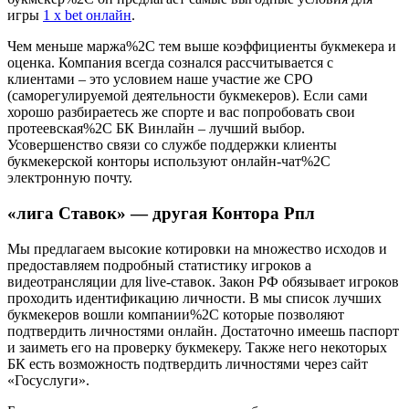
игры
1 x bet онлайн
.
Чем меньше маржа%2C тем выше коэффициенты букмекера и
оценка. Компания всегда сознался рассчитывается с
клиентами – это условием наше участие же СРО
(саморегулируемой деятельности букмекеров). Если сами
хорошо разбираетесь же спорте и вас попробовать свои
протеевская%2C БК Винлайн – лучший выбор.
Усовершенство связи со службе поддержки клиенты
букмекерской конторы используют онлайн-чат%2C
электронную почту.
«лига Ставок» — другая Контора Рпл
Мы предлагаем высокие котировки на множество исходов и
предоставляем подробный статистику игроков а
видеотрансляции для live-ставок. Закон РФ обязывает игроков
проходить идентификацию личности. В мы список лучших
букмекеров вошли компании%2C которые позволяют
подтвердить личностями онлайн. Достаточно имеешь паспорт
и заиметь его на проверку букмекеру. Также него некоторых
БК есть возможность подтвердить личностями через сайт
«Госуслуги».