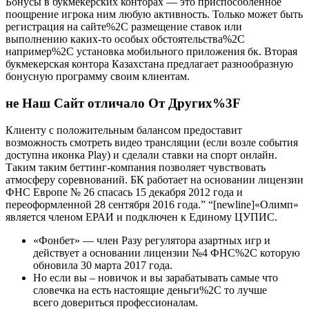
Бонусы в букмекерских конторах — это приспособленное
поощрение игрока ним любую активность. Только может быть
регистрация на сайте%2C размещение ставок или
выполнению каких-то особых обстоятельства%2C
например%2C установка мобильного приложения бк. Вторая
букмекерская контора Казахстана предлагает разнообразную
бонусную программу своим клиентам.
не Наш Сайт отличало От Других%3F
Клиенту с положительным балансом предоставит
возможность смотреть видео трансляции (если возле события
доступна иконка Play) и сделали ставки на спорт онлайн.
Таким таким беттинг-компания позволяет чувствовать
атмосферу соревнований. БК работает на основании лицензии
ФНС Европе № 26 спасась 15 декабря 2012 года и
переоформленной 28 сентября 2016 года.” “[newline]«Олимп»
является членом ЕРАИ и подключен к Единому ЦУПИС.
«Фонбет» — член Разу регулятора азартных игр и
действует а основании лицензии №4 ФНС%2C которую
обновила 30 марта 2017 года.
Но если вы – новичок и вы зарабатывать самые что
словечка на есть настоящие деньги%2C то лучше
всего довериться профессионалам.