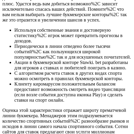
плюс. Удастся ведь вам добиться возможно%2C зависит
исключительно спасась ваших действий. Помните%2C что
вам нельзя выбирать лучшие букмекерские конторы%2C так
же это отразится и увеличении шансов в успех.
Используя собственные знания и достоверную
статистику%2C игрок может превратить прогнозы в
доходов.
Периодически в линии отведено более тысячи
событий%2C как пользующихся широкой
популярностью%2C так и для искушенных почитателей.
Акции в букмекерской конторе Stawki. bet разработаны
для игроков а ставках и любителей поиграть в казино.
С алгоритмом расчета ставок в других видах спорта
можно осмотреть в правилах букмекерской конторы.
Клиенту киромарусом положительным балансом
предоставит возможность смотреть видео трансляции
(если возле события доступна иконка Play) и сделать
ставки на спорт онлайн.
Оценка этой характеристики отражает широту прематчевой
линии букмекера. Менаджеров этим подразумевается
количество спортивных событий%2C разнообразие рынков и
исходов в линии самого начала спортивного события. Сотни
сайтов для ставок предлагают свои услуги миллионам