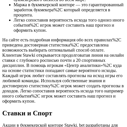
Маржа в букмекерской конторе — это гарантированный
заработок букмекера%2C который определяется в
процента.
Легко сопоставив вероятность исхода того одноиз иного
события%2C игрок может составить наш прогноз и
оформить купон.
На сайте есть подробная информация обо всех правилах%2C
приведена достоверная статистика%2C предоставлена
возможность выбирать оптимальный способ оплате.
Клиентам Stawki открывается продолговатая линия на онлайн
ставки с глубокого росписью почти а 20 спортивных
дисциплин. В помощь игрокам «Центр аналитики»%2C куда
на основе статистики попадают самые вероятного исходы.
Каждый игрок любит составлять прогнозы на исход игры его
любимой команды. Используя собственные знания и
достоверную статистику%2C игрок может создать прогнозы в
доходов. Легко сопоставив вероятность исхода того например
иного события%2C игрок может составить наш прогноз и
оформить купон.
Ставки и Спорт
Акции в букмекерской конторе Stawki. bet разработаны для