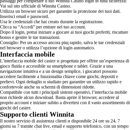
passaggi per completare il tuo Winnita Casino login in tutta sicurezza:
Vai sul sito ufficiale di Winnita Casino.
Utilizza un browser sicuro per garantire la protezione dei tuoi dati.
Inserisci email e password.
Usa le credenziali che hai creato durante la registrazione.
Clicca su “Accedi” per entrare nel tuo account.
Dopo il login, potrai iniziare a giocare ai tuoi giochi preferiti, riscattare
bonus e gestire le tue transazioni.
Consiglio: Per un accesso ancora piщ rapido, salva le tue credenziali
nel browser o utilizza l’opzione di login automatico.
Interfaccia mobile
L’interfaccia mobile del casinт и progettata per offrire un’esperienza di
gioco fluida e accessibile su smartphone e tablet. Grazie a una
navigazione intuitiva e a un design semplice, i giocatori possono
accedere facilmente a funzionalitа chiave come giochi, depositi e
prelievi. Ogni dettaglio и studiato per garantire un utilizzo rapido e
confortevole anche su schermi di dimensioni ridotte.
Compatibile con tutti i principali sistemi operativi, l’interfaccia mobile
non richiede alcun download. Basta aprire il browser, accedere al
proprio account e iniziare subito a divertirsi con il vasto assortimento di
giochi del casinт.
Supporto clienti Winnita
Il nostro servizio di assistenza clienti и disponibile 24 ore su 24, 7
giorni su 7 tramite chat live, email e supporto telefonico, con un tempo