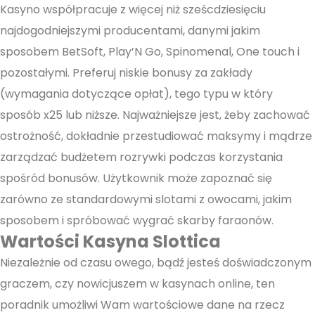
Kasyno współpracuje z więcej niż sześcdziesięciu
najdogodniejszymi producentami, danymi jakim
sposobem BetSoft, Play’N Go, Spinomenal, One touch i
pozostałymi. Preferuj niskie bonusy za zakłady
(wymagania dotyczące opłat), tego typu w który
sposób x25 lub niższe. Najważniejsze jest, żeby zachować
ostrożność, dokładnie przestudiować maksymy i mądrze
zarządzać budżetem rozrywki podczas korzystania
spośród bonusów. Użytkownik może zapoznać się
zarówno ze standardowymi slotami z owocami, jakim
sposobem i spróbować wygrać skarby faraonów.
Wartości Kasyna Slottica
Niezależnie od czasu owego, bądź jesteś doświadczonym
graczem, czy nowicjuszem w kasynach online, ten
poradnik umożliwi Wam wartościowe dane na rzecz