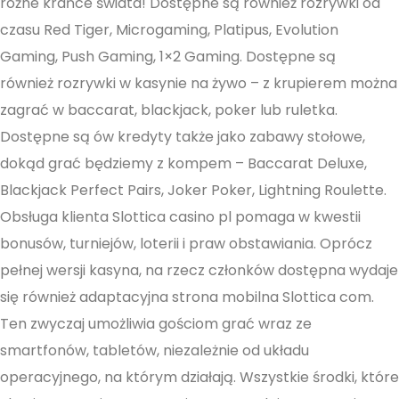
różne krańce świata! Dostępne są również rozrywki od
czasu Red Tiger, Microgaming, Platipus, Evolution
Gaming, Push Gaming, 1×2 Gaming. Dostępne są
również rozrywki w kasynie na żywo – z krupierem można
zagrać w baccarat, blackjack, poker lub ruletka.
Dostępne są ów kredyty także jako zabawy stołowe,
dokąd grać będziemy z kompem – Baccarat Deluxe,
Blackjack Perfect Pairs, Joker Poker, Lightning Roulette.
Obsługa klienta Slottica casino pl pomaga w kwestii
bonusów, turniejów, loterii i praw obstawiania. Oprócz
pełnej wersji kasyna, na rzecz członków dostępna wydaje
się również adaptacyjna strona mobilna Slottica com.
Ten zwyczaj umożliwia gościom grać wraz ze
smartfonów, tabletów, niezależnie od układu
operacyjnego, na którym działają. Wszystkie środki, które