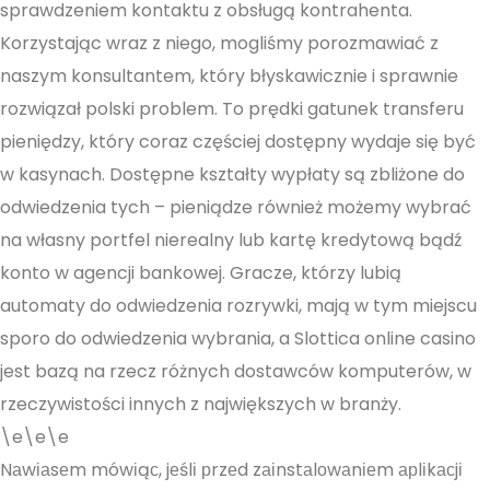
sprawdzeniem kontaktu z obsługą kontrahenta.
Korzystając wraz z niego, mogliśmy porozmawiać z
naszym konsultantem, który błyskawicznie i sprawnie
rozwiązał polski problem. To prędki gatunek transferu
pieniędzy, który coraz częściej dostępny wydaje się być
w kasynach. Dostępne kształty wypłaty są zbliżone do
odwiedzenia tych – pieniądze również możemy wybrać
na własny portfel nierealny lub kartę kredytową bądź
konto w agencji bankowej. Gracze, którzy lubią
automaty do odwiedzenia rozrywki, mają w tym miejscu
sporo do odwiedzenia wybrania, a Slottica online casino
jest bazą na rzecz różnych dostawców komputerów, w
rzeczywistości innych z największych w branży.
\e\e\e
Nаwіаsеm mówіąс, jеślі рrzеd zаіnstаlоwаnіеm арlіkасjі