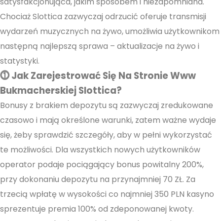
satysfakcjonująca, jakim sposobem i niezapomniana.
Chociaż Slottica zazwyczaj odrzucić oferuje transmisji
wydarzeń muzycznych na żywo, umożliwia użytkownikom
następną najlepszą sprawa – aktualizacje na żywo i
statystyki.
⓵ Jak Zarejestrować Się Na Stronie Www
Bukmacherskiej Slottica?
Bonusy z brakiem depozytu są zazwyczaj zredukowane
czasowo i mają określone warunki, zatem ważne wydaje
się, żeby sprawdzić szczegóły, aby w pełni wykorzystać
te możliwości. Dla wszystkich nowych użytkowników
operator podaje pociągający bonus powitalny 200%,
przy dokonaniu depozytu na przynajmniej 70 ZŁ. Za
trzecią wpłatę w wysokości co najmniej 350 PLN kasyno
sprezentuje premia 100% od zdeponowanej kwoty.