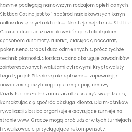
kasynie podlegają najnowszym rodzajom opieki danych.
Slottica Casino jest to 1 spośród najciekawszych kasyn
online dostępnych aktualnie. Na oficjalnej stronie Slottica
Casino odnajdziesz szeroki wybór gier, takich jakim
sposobem automaty, ruletka, blackjack, baccarat,
poker, Keno, Craps i dużo odmiennych. Oprócz tychże
technik płatności, Slottica Casino obsługuje zawodników
zainteresowanych walutami cyfrowymi. Kryptowaluty
tego typu jak Bitcoin są akceptowane, zapewniając
nowoczesną i szybciej popularną opcję umowy.
Każdy fan może też zamrozić albo usunąć swoje konto,
kontaktując się spośród obsługą klienta. Dla miłośników
rywalizacji Slottica organizuje ekscytujące turnieje na
stronie www. Gracze mogą brać udział w tych turniejach
i rywalizować o przyciągające rekompensaty.