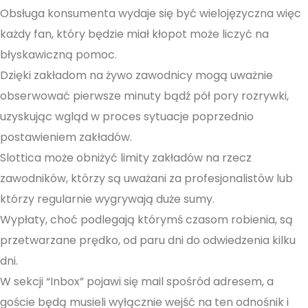
Obsługa konsumenta wydaje się być wielojęzyczna więc
każdy fan, który będzie miał kłopot może liczyć na
błyskawiczną pomoc.
Dzięki zakładom na żywo zawodnicy mogą uważnie
obserwować pierwsze minuty bądź pół pory rozrywki,
uzyskując wgląd w proces sytuacje poprzednio
postawieniem zakładów.
Slottica może obniżyć limity zakładów na rzecz
zawodników, którzy są uważani za profesjonalistów lub
którzy regularnie wygrywają duże sumy.
Wypłaty, choć podlegają którymś czasom robienia, są
przetwarzane prędko, od paru dni do odwiedzenia kilku
dni.
W sekcji “Inbox” pojawi się mail spośród adresem, a
goście będą musieli wyłącznie wejść na ten odnośnik i