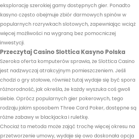
eksplorację szerokiej gamy dostępnych gier. Ponadto
kasyno często obejmuje zbiór darmowych spinów w
popularnych rozrywkach slotowych, zapewniając wciąż
więcej możliwości na wygraną bez pomocniczej
inwestycji.
Przeczytaj Casino Slottica Kasyno Polska
Szeroka oferta komputerów sprawia, że Slottica Casino
jest nadzwyczaj atrakcyjnym pomieszczeniem. Jeśli
chodzi o gry stołowe, również tutaj wydaje się być spora
różnorodność, jak określa, że ​​każdy wyszuka coś gwoli
siebie. Oprócz popularnych gier pokerowych, tego
rodzaju jakim sposobem Three Card Poker, dostępne są
różne zabawy w blackjacka i ruletkę.
Chociaż ta metoda może zająć trochę więcej okresu na
przetworzenie umowy, wydaje się owo doskonała opcja