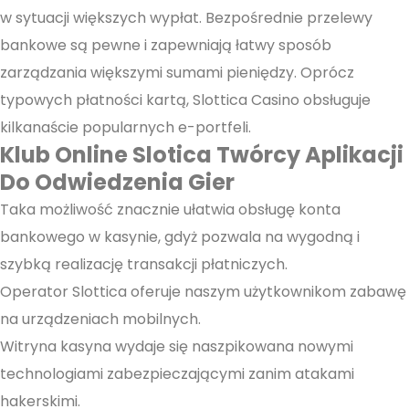
w sytuacji większych wypłat. Bezpośrednie przelewy
bankowe są pewne i zapewniają łatwy sposób
zarządzania większymi sumami pieniędzy. Oprócz
typowych płatności kartą, Slottica Casino obsługuje
kilkanaście popularnych e-portfeli.
Klub Online Slotica Twórcy Aplikacji
Do Odwiedzenia Gier
Taka możliwość znacznie ułatwia obsługę konta
bankowego w kasynie, gdyż pozwala na wygodną i
szybką realizację transakcji płatniczych.
Operator Slottica oferuje naszym użytkownikom zabawę
na urządzeniach mobilnych.
Witryna kasyna wydaje się naszpikowana nowymi
technologiami zabezpieczającymi zanim atakami
hakerskimi.