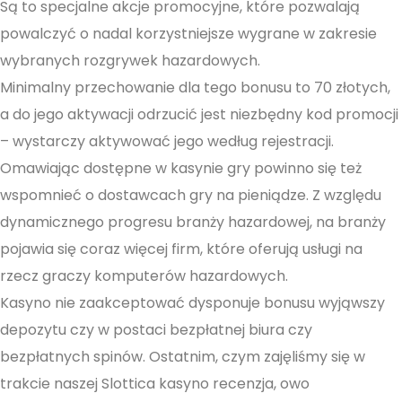
Są to specjalne akcje promocyjne, które pozwalają
powalczyć o nadal korzystniejsze wygrane w zakresie
wybranych rozgrywek hazardowych.
Minimalny przechowanie dla tego bonusu to 70 złotych,
a do jego aktywacji odrzucić jest niezbędny kod promocji
– wystarczy aktywować jego według rejestracji.
Omawiając dostępne w kasynie gry powinno się też
wspomnieć o dostawcach gry na pieniądze. Z względu
dynamicznego progresu branży hazardowej, na branży
pojawia się coraz więcej firm, które oferują usługi na
rzecz graczy komputerów hazardowych.
Kasyno nie zaakceptować dysponuje bonusu wyjąwszy
depozytu czy w postaci bezpłatnej biura czy
bezpłatnych spinów. Ostatnim, czym zajęliśmy się w
trakcie naszej Slottica kasyno recenzja, owo