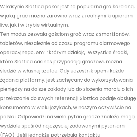
W kasynie Slottica poker jest to popularna gra karciana,
w jaką grać można zarówno wraz z realnymi krupierami
live, jak i w trybie wirtualnym.
Ten modus zezwala gościom grać wraz z smartfonów,
tabletów, niezależnie od czasu programu alarmowego
operacyjnego, em” “którym działają. Wszystkie środki,
które Slottica casinos przypadają graczowi, można
śledzić w własnej szafce. Gdy uczestnik spełni każde
żądania platformy, jest zachęcany do wykorzystywania
pieniędzy na dalsze zakłady lub do złożenia morału o ich
przekazanie do swych referencji. Slottica podaje obsługę
konsumenta w wielu językach, w naszym oczywiście na
polsku. Odpowiedzi na wiele pytań gracze znaleźć mogą
wydziale spośród najczęściej zadawanymi pytaniami
(FAQ). Jeśli jednakże potrzebują kontaktu