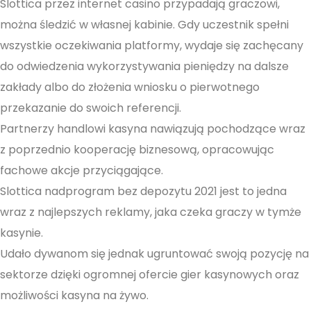
Slottica przez internet casino przypadają graczowi,
można śledzić w własnej kabinie. Gdy uczestnik spełni
wszystkie oczekiwania platformy, wydaje się zachęcany
do odwiedzenia wykorzystywania pieniędzy na dalsze
zakłady albo do złożenia wniosku o pierwotnego
przekazanie do swoich referencji.
Partnerzy handlowi kasyna nawiązują pochodzące wraz
z poprzednio kooperację biznesową, opracowując
fachowe akcje przyciągające.
Slottica nadprogram bez depozytu 2021 jest to jedna
wraz z najlepszych reklamy, jaka czeka graczy w tymże
kasynie.
Udało dywanom się jednak ugruntować swoją pozycję na
sektorze dzięki ogromnej ofercie gier kasynowych oraz
możliwości kasyna na żywo.