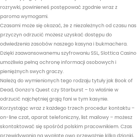
rozrywki, powinieneś postępować zgodnie wraz z
paroma wymogami.
Czasami może się okazać, że z niezależnych od czasu nas
przyczyn odrzucić możesz uzyskać dostępu do
odwiedzenia zasobów naszego kasyna i bukmachera.
Dzięki zaawansowanemu szyfrowaniu SSL, Slottica Casino
umożliwia pełną ochronę informacji osobowych i
pieniężnych swych graczy.
Należą do wymienionych tego rodzaju tytuły jak Book of
Dead, Gonzo’s Quest czy Starburst – to właśnie w
odrzucić najchętniej grają fani w tym kasynie.
Korzystając wraz z każdego trzech procedur kontaktu –
on-line czat, aparat telefoniczny, list mailowy – możesz
skontaktować się spośród polskim pracownikiem. Czas
przewidywania na wypłatę owo przeważnie kilka dzionki,