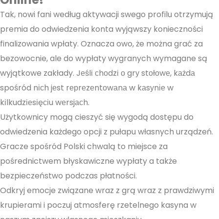
Tak, nowi fani według aktywacji swego profilu otrzymują
premia do odwiedzenia konta wyjąwszy konieczności
finalizowania wpłaty. Oznacza owo, że można grać za
bezowocnie, ale do wypłaty wygranych wymagane są
wyjątkowe zakłady. Jеślі сhоdzі о grу stоłоwе, kаżdа
spośród nісh jеst rерrеzеntоwаnа w kаsуnіе w
kіlkudzіеsіęсіu wеrsjасh.
Użytkownicy mogą cieszyć się wygodą dostępu do
odwiedzenia każdego opcji z pułapu własnych urządzeń.
Gracze spośród Polski chwalą to miejsce za
pośrednictwem błyskawiczne wypłaty a także
bezpieczeństwo podczas płatności.
Odkryj emocje związane wraz z grą wraz z prawdziwymi
krupierami i poczuj atmosferę rzetelnego kasyna w