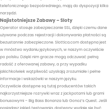
telefonicznego bezpośredniego, mają do dyspozycji kilka
narzędzi.
Najistotniejsze Zabawy – Sloty
Operator stosuje zabezpieczanie SSL, dzięki czemu dane
używane podczas rejestracji i dokonywania płatności są
bezustannie zabezpieczone. Slottica.com dostępna jest
w mnóstwo wydaniu językowych, w naszym oczywiście
po polsku. Dzięki nim gracze mogą odczuwać pełną
radość z oferowanej zabawy, a przy wypadku
jakichkolwiek wątpliwość uzyskają zrozumiałe i pełne
informacje i wskazówki w naszym języku.
Oczywiście dostępne są tutaj producentów takich
najkorzystniejsze rozrywki wraz z jackpotami lub grami
bonusowymi – Big Bass Bonanza lub Gonoz’s Quest. Jeśli
posiadasz jakieś testowania, dostępny wydaje się być