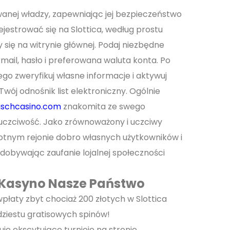
anej władzy, zapewniając jej bezpieczeństwo
ejestrować się na Slottica, według prostu
cy się na witrynie głównej. Podaj niezbędne
-mail, hasło i preferowana waluta konta. Po
go zweryfikuj własne informacje i aktywuj
Twój odnośnik list elektroniczny. Ogólnie
aschcasino.com
znakomita ze swego
uczciwość. Jako zrównoważony i uczciwy
otnym rejonie dobro własnych użytkowników i
dobywając zaufanie lojalnej społeczności
a Kasyno Nasze Państwo
płaty zbyt chociaż 200 złotych w Slottica
ziestu gratisowych spinów!
uje ekscytujące turnieje na stronie