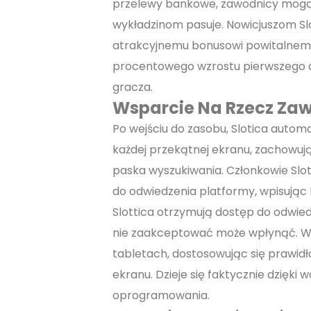
przelewy bankowe, zawodnicy mogą w
wykładzinom pasuje. Nowicjuszom Slo
atrakcyjnemu bonusowi powitalnem
procentowego wzrostu pierwszego 
gracza.
Wsparcie Na Rzecz Zaw
Po wejściu do zasobu, Slotica autom
każdej przekątnej ekranu, zachowują
paska wyszukiwania. Członkowie Sl
do odwiedzenia platformy, wpisując 
Slottica otrzymują dostęp do odwie
nie zaakceptować może wpłynąć. Wsz
tabletach, dostosowując się prawid
ekranu. Dzieje się faktycznie dzięki
oprogramowania.