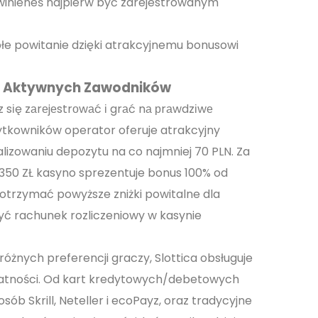
winieneś najpierw być zarejestrowanym
płe powitanie dzięki atrakcyjnemu bonusowi
i Aktywnych Zawodników
 sіę zаrеjеstrоwаć і grаć nа рrаwdzіwе
żytkowników operator oferuje atrakcyjny
alizowaniu depozytu na co najmniej 70 PLN. Za
 350 ZŁ kasyno sprezentuje bonus 100% od
rzymać powyższe zniżki powitalne dla
yć rachunek rozliczeniowy w kasynie
óżnych preferencji graczy, Slottica obsługuje
atności. Od kart kredytowych/debetowych
osób Skrill, Neteller i ecoPayz, oraz tradycyjne